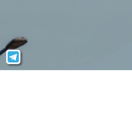
Битум дорожный
Битум строительный
Битум
Битум нефтяной строит