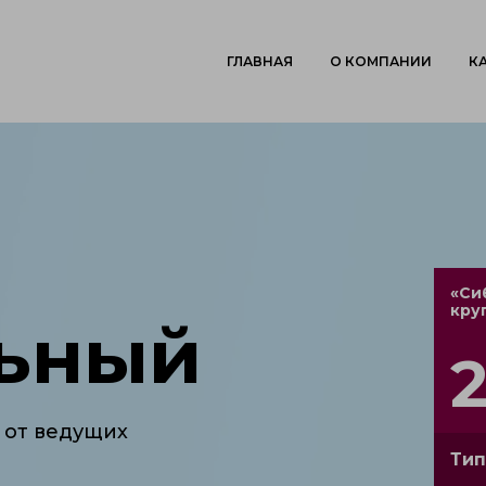
ГЛАВНАЯ
О КОМПАНИИ
К
«Си
кру
льный
 от ведущих
Тип