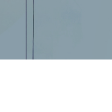
ельный
Битум нефтяной ст