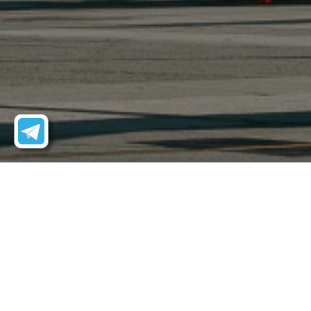
TC-1
PT
AVGAS
Авиакеросин ТС-1
Авиационное топливо ТС-1