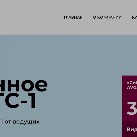
ГЛАВНАЯ
О КОМПАНИИ
К
нное
«Си
AVG
С-1
1 от ведущих
Вид